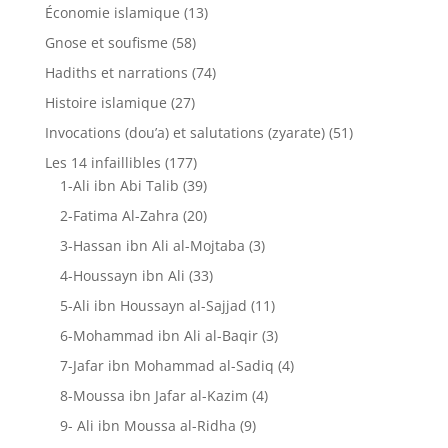
Économie islamique
(13)
Gnose et soufisme
(58)
Hadiths et narrations
(74)
Histoire islamique
(27)
Invocations (dou’a) et salutations (zyarate)
(51)
Les 14 infaillibles
(177)
1-Ali ibn Abi Talib
(39)
2-Fatima Al-Zahra
(20)
3-Hassan ibn Ali al-Mojtaba
(3)
4-Houssayn ibn Ali
(33)
5-Ali ibn Houssayn al-Sajjad
(11)
6-Mohammad ibn Ali al-Baqir
(3)
7-Jafar ibn Mohammad al-Sadiq
(4)
8-Moussa ibn Jafar al-Kazim
(4)
9- Ali ibn Moussa al-Ridha
(9)