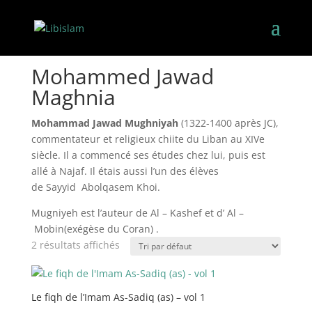
Accueil
/ Book Authors / Mohammed Jawad Maghnia
Mohammed Jawad
Maghnia
Mohammad Jawad Mughniyah
(1322-1400 après JC),
commentateur et religieux chiite du Liban au XIVe
siècle.
Il a commencé ses études chez lui, puis est
allé à Najaf. Il étais aussi l’un des élèves
de Sayyid Abolqasem Khoi.
Mugniyeh est l’auteur de Al – Kashef et d’ Al –
Mobin(exégèse du Coran) .
2 résultats affichés
Le fiqh de l’Imam As-Sadiq (as) – vol 1