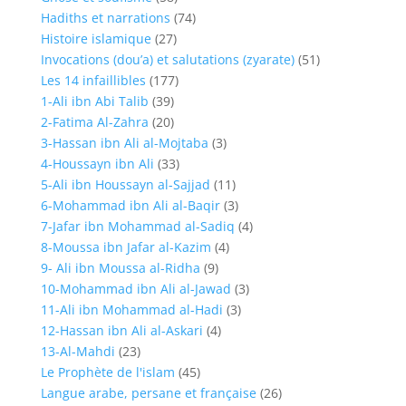
Hadiths et narrations
(74)
Histoire islamique
(27)
Invocations (dou’a) et salutations (zyarate)
(51)
Les 14 infaillibles
(177)
1-Ali ibn Abi Talib
(39)
2-Fatima Al-Zahra
(20)
3-Hassan ibn Ali al-Mojtaba
(3)
4-Houssayn ibn Ali
(33)
5-Ali ibn Houssayn al-Sajjad
(11)
6-Mohammad ibn Ali al-Baqir
(3)
7-Jafar ibn Mohammad al-Sadiq
(4)
8-Moussa ibn Jafar al-Kazim
(4)
9- Ali ibn Moussa al-Ridha
(9)
10-Mohammad ibn Ali al-Jawad
(3)
11-Ali ibn Mohammad al-Hadi
(3)
12-Hassan ibn Ali al-Askari
(4)
13-Al-Mahdi
(23)
Le Prophète de l'islam
(45)
Langue arabe, persane et française
(26)