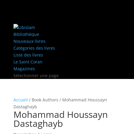
Bibliothèque
Nouveaux livres
Catégories des livres
Liste des livres
Le Saint Coran
Magazines
Sélectionner une page
Accueil
/ Book Authors / Mohammad Houssayn
Dastaghayb
Mohammad Houssayn
Dastaghayb