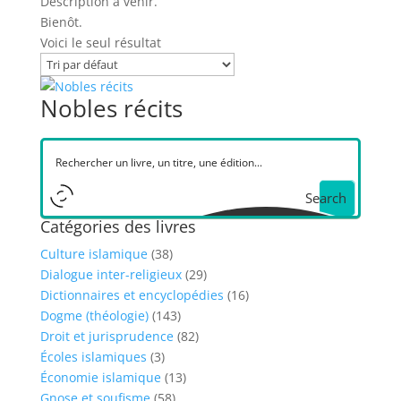
Description à venir.
Bienôt.
Voici le seul résultat
Nobles récits
Search
Catégories des livres
Culture islamique
(38)
Dialogue inter-religieux
(29)
Dictionnaires et encyclopédies
(16)
Dogme (théologie)
(143)
Droit et jurisprudence
(82)
Écoles islamiques
(3)
Économie islamique
(13)
Gnose et soufisme
(58)