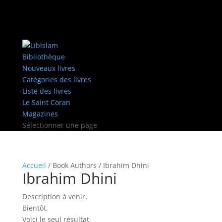
Bibliothèque
Nouveaux livres
Catégories des livres
Liste des livres
Le Saint Coran
Magazines
Sélectionner une page
Accueil
/ Book Authors / Ibrahim Dhini
Ibrahim Dhini
Description à venir.
Bientôt.
Voici le seul résultat