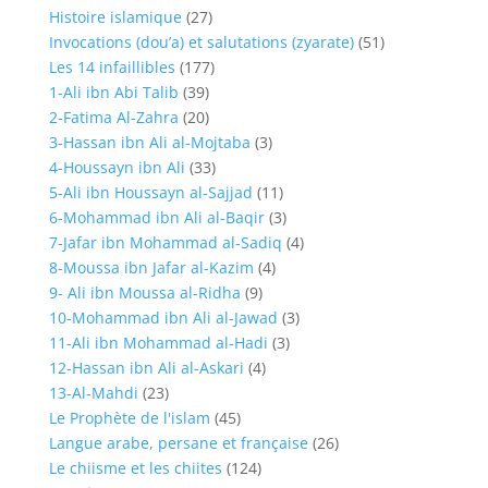
Histoire islamique
(27)
Invocations (dou’a) et salutations (zyarate)
(51)
Les 14 infaillibles
(177)
1-Ali ibn Abi Talib
(39)
2-Fatima Al-Zahra
(20)
3-Hassan ibn Ali al-Mojtaba
(3)
4-Houssayn ibn Ali
(33)
5-Ali ibn Houssayn al-Sajjad
(11)
6-Mohammad ibn Ali al-Baqir
(3)
7-Jafar ibn Mohammad al-Sadiq
(4)
8-Moussa ibn Jafar al-Kazim
(4)
9- Ali ibn Moussa al-Ridha
(9)
10-Mohammad ibn Ali al-Jawad
(3)
11-Ali ibn Mohammad al-Hadi
(3)
12-Hassan ibn Ali al-Askari
(4)
13-Al-Mahdi
(23)
Le Prophète de l'islam
(45)
Langue arabe, persane et française
(26)
Le chiisme et les chiites
(124)