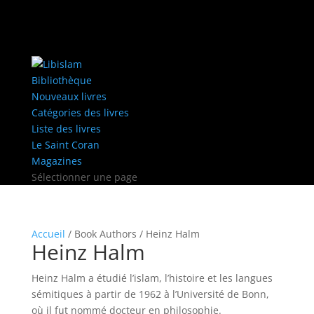
Bibliothèque
Nouveaux livres
Catégories des livres
Liste des livres
Le Saint Coran
Magazines
Sélectionner une page
Accueil
/ Book Authors / Heinz Halm
Heinz Halm
Heinz Halm a étudié l’islam, l’histoire et les langues
sémitiques à partir de 1962 à l’Université de Bonn,
où il fut nommé docteur en philosophie.