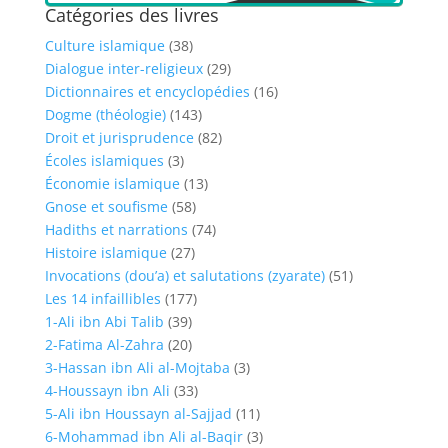
Catégories des livres
Culture islamique
(38)
Dialogue inter-religieux
(29)
Dictionnaires et encyclopédies
(16)
Dogme (théologie)
(143)
Droit et jurisprudence
(82)
Écoles islamiques
(3)
Économie islamique
(13)
Gnose et soufisme
(58)
Hadiths et narrations
(74)
Histoire islamique
(27)
Invocations (dou’a) et salutations (zyarate)
(51)
Les 14 infaillibles
(177)
1-Ali ibn Abi Talib
(39)
2-Fatima Al-Zahra
(20)
3-Hassan ibn Ali al-Mojtaba
(3)
4-Houssayn ibn Ali
(33)
5-Ali ibn Houssayn al-Sajjad
(11)
6-Mohammad ibn Ali al-Baqir
(3)