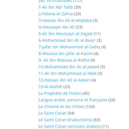
Les 14 infaillibles
(177)
1-Ali ibn Abi Talib
(39)
2-Fatima Al-Zahra
(20)
3-Hassan ibn Ali al-Mojtaba
(3)
4-Houssayn ibn Ali
(33)
5-Ali ibn Houssayn al-Sajjad
(11)
6-Mohammad ibn Ali al-Baqir
(3)
7-Jafar ibn Mohammad al-Sadiq
(4)
8-Moussa ibn Jafar al-Kazim
(4)
9- Ali ibn Moussa al-Ridha
(9)
10-Mohammad ibn Ali al-Jawad
(3)
11-Ali ibn Mohammad al-Hadi
(3)
12-Hassan ibn Ali al-Askari
(4)
13-Al-Mahdi
(23)
Le Prophète de l'islam
(45)
Langue arabe, persane et française
(26)
Le chiisme et les chiites
(124)
Le Saint Coran
(94)
Le Saint Coran (traductions)
(83)
Le Saint Coran (versions arabes)
(11)