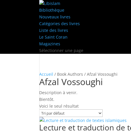
Bibliothèque
Nouveaux livres
Catégories des livres
Liste des livres
Le Saint Coran
Magazines
Sélectionner une page
Accueil
/ Book Authors / Afzal Vossoughi
Afzal Vossoughi
Description à venir.
Bientôt.
Voici le seul résultat
Lecture et traduction de 