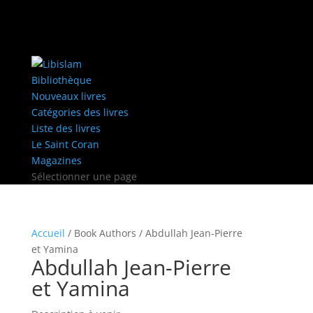
Bibliothèque
Nouveaux livres
Catégories des livres
Liste des livres
Le Saint Coran
Magazines
Sélectionner une page
Accueil
/ Book Authors / Abdullah Jean-Pierre
et Yamina
Abdullah Jean-Pierre
et Yamina