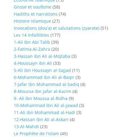
Gnose et soufisme
(58)
Hadiths et narrations
(74)
Histoire islamique
(27)
Invocations (dou’a) et salutations (zyarate)
(51)
Les 14 infaillibles
(177)
1-Ali ibn Abi Talib
(39)
2-Fatima Al-Zahra
(20)
3-Hassan ibn Ali al-Mojtaba
(3)
4-Houssayn ibn Ali
(33)
5-Ali ibn Houssayn al-Sajjad
(11)
6-Mohammad ibn Ali al-Baqir
(3)
7-Jafar ibn Mohammad al-Sadiq
(4)
8-Moussa ibn Jafar al-Kazim
(4)
9- Ali ibn Moussa al-Ridha
(9)
10-Mohammad ibn Ali al-Jawad
(3)
11-Ali ibn Mohammad al-Hadi
(3)
12-Hassan ibn Ali al-Askari
(4)
13-Al-Mahdi
(23)
Le Prophète de l'islam
(45)