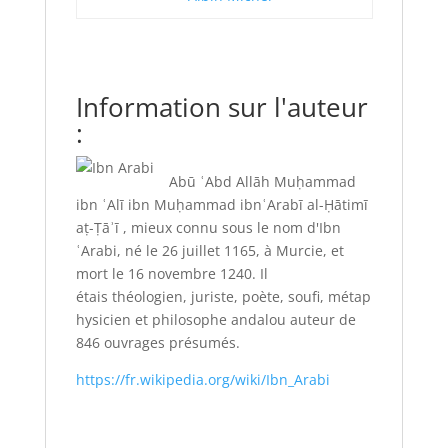
Information sur l'auteur
:
Abū ʿAbd Allāh Muḥammad
ibn ʿAlī ibn Muḥammad ibnʿArabī al-Ḥātimī
aṭ-Ṭāʾī , mieux connu sous le nom d'Ibn
ʿArabi, né le
26 juillet 1165
, à Murcie, et
mort le
16 novembre 1240.
Il
étais
théologien, juriste, poète, soufi, métap
hysicien et philosophe andalou auteur de
846 ouvrages présumés.
https://fr.wikipedia.org/wiki/Ibn_Arabi