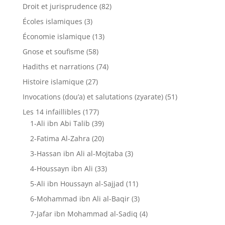
Droit et jurisprudence
(82)
Écoles islamiques
(3)
Économie islamique
(13)
Gnose et soufisme
(58)
Hadiths et narrations
(74)
Histoire islamique
(27)
Invocations (dou’a) et salutations (zyarate)
(51)
Les 14 infaillibles
(177)
1-Ali ibn Abi Talib
(39)
2-Fatima Al-Zahra
(20)
3-Hassan ibn Ali al-Mojtaba
(3)
4-Houssayn ibn Ali
(33)
5-Ali ibn Houssayn al-Sajjad
(11)
6-Mohammad ibn Ali al-Baqir
(3)
7-Jafar ibn Mohammad al-Sadiq
(4)