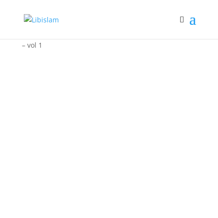
Accueil
/
Hadiths et narrations
/ L’aune de la sagesse
– vol 1